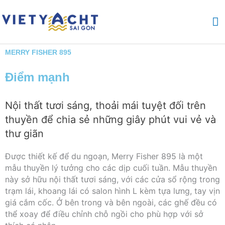
Nhảy
M
tới
nội
ch
dung
MERRY FISHER 895
Điểm mạnh
Nội thất tươi sáng, thoải mái tuyệt đối trên
thuyền để chia sẻ những giây phút vui vẻ và
thư giãn
Được thiết kế để du ngoạn, Merry Fisher 895 là một
mẫu thuyền lý tưởng cho các dịp cuối tuần. Mẫu thuyền
này sở hữu nội thất tươi sáng, với các cửa sổ rộng trong
trạm lái, khoang lái có salon hình L kèm tựa lưng, tay vịn
giá cắm cốc. Ở bên trong và bên ngoài, các ghế đều có
thể xoay để điều chỉnh chỗ ngồi cho phù hợp với sở