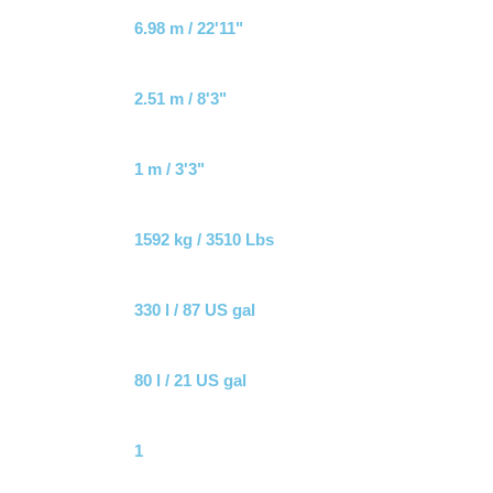
6.98 m / 22'11"
2.51 m / 8'3"
1 m / 3'3"
1592 kg / 3510 Lbs
330 l / 87 US gal
80 l / 21 US gal
1