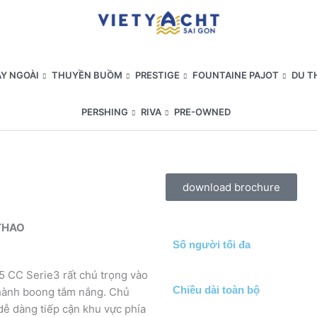
Y NGOÀI
THUYỀN BUỒM
PRESTIGE
FOUNTAINE PAJOT
DU T
PERSHING
RIVA
PRE-OWNED
download brochure
 THAO
Số người tối đa
 CC Serie3 rất chú trọng vào
Chiều dài toàn bộ
thành boong tắm nắng. Chủ
dễ dàng tiếp cận khu vực phía