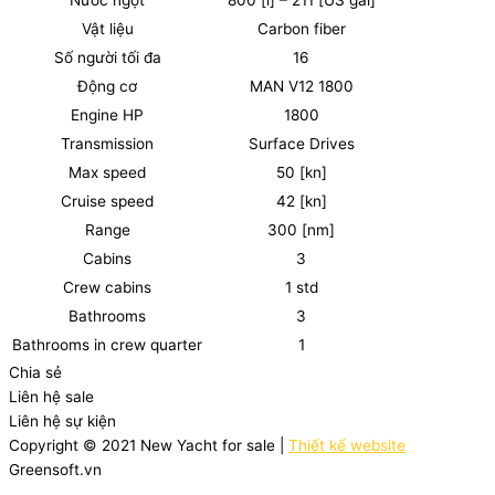
Nước ngọt
800 [l] – 211 [US gal]
Vật liệu
Carbon fiber
Số người tối đa
16
Động cơ
MAN V12 1800
Engine HP
1800
Transmission
Surface Drives
Max speed
50 [kn]
Cruise speed
42 [kn]
Range
300 [nm]
Cabins
3
Crew cabins
1 std
Bathrooms
3
Bathrooms in crew quarter
1
Chia sẻ
Liên hệ sale
Liên hệ sự kiện
Copyright © 2021 New Yacht for sale |
Thiết kế website
Greensoft.vn