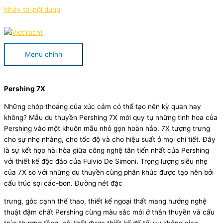
Nhảy tới nội dung
Menu chính
Pershing 7X
Những chớp thoáng của xúc cảm có thể tạo nên kỳ quan hay
không? Mẫu du thuyền Pershing 7X mới quy tụ những tinh hoa của
Pershing vào một khuôn mẫu nhỏ gọn hoàn hảo. 7X tượng trưng
cho sự nhẹ nhàng, cho tốc độ và cho hiệu suất ở mọi chi tiết. Đây
là sự kết hợp hài hòa giữa công nghệ tân tiến nhất của Pershing
với thiết kế độc đáo của Fulvio De Simoni. Trọng lượng siêu nhẹ
của 7X so với những du thuyền cùng phân khúc được tạo nên bởi
cấu trúc sợi các-bon. Đường nét đặc
trưng, góc cạnh thể thao, thiết kế ngoại thất mang hướng nghệ
thuật đậm chất Pershing cùng màu sắc mới ở thân thuyền và cấu
trúc thượng tầng, nội thất được thiết kế để tối ưu không gian,