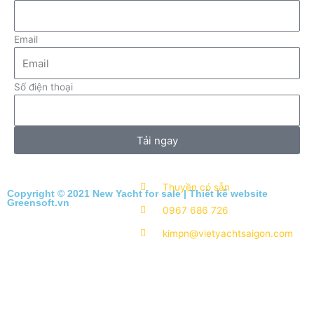
Email
Số điện thoại
Tải ngay
Thuyền có sẵn
Copyright © 2021 New Yacht for sale |
Thiết kế website
Greensoft.vn
0967 686 726
kimpn@vietyachtsaigon.com