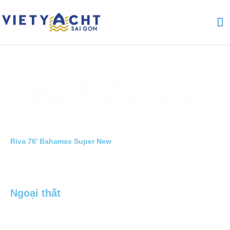
Nhảy
M
tới
nội
ch
dung
Riva 76' Bahamas Super New
Ngoại thất