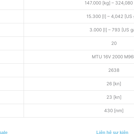
147.000 [kg] – 324,080 
15.300 [l] – 4,042 [US 
3.000 [l] – 793 [US g
20
MTU 16V 2000 M96
2638
26 [kn]
23 [kn]
430 [nm]
sale
Liên hệ sự kiện