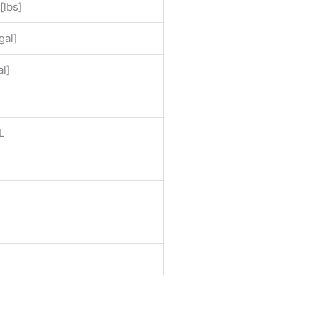
[lbs]
gal]
al]
L