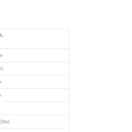
6L
in
in
n
n
[lbs]