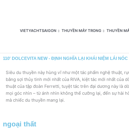
Nhảy
tới
nội
dung
VIETYACHTSAIGON
THUYỀN MÁY TRONG
THUYỀN MÁ
110' DOLCEVITA NEW - ĐỊNH NGHĨA LẠI KHÁI NIỆM LÁI NÓC
Siêu du thuyền này hùng vĩ như một tác phẩm nghệ thuật, rự
bằng sợi thủy tinh mới nhất của RIVA, kiệt tác mới nhất của d
thuật của tập đoàn Ferretti, tuyệt tác trên đại dương này là
mọi góc nhìn – từ ánh nhìn không thể cưỡng lại, đến sự hài 
mà chiếc du thuyền mang lại.
ngoại thất