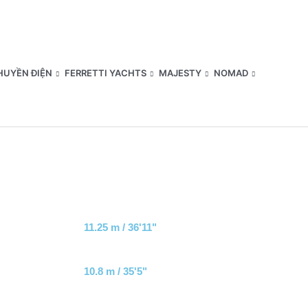
HUYỀN ĐIỆN
FERRETTI YACHTS
MAJESTY
NOMAD
11.25 m / 36'11"
10.8 m / 35'5"