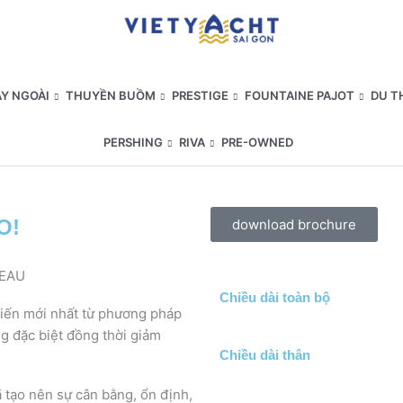
Y NGOÀI
THUYỀN BUỒM
PRESTIGE
FOUNTAINE PAJOT
DU T
PERSHING
RIVA
PRE-OWNED
O!
download brochure
NEAU
Chiều dài toàn bộ
tiến mới nhất từ phương pháp
 đặc biệt đồng thời giảm
Chiều dài thân
 tạo nên sự cân bằng, ổn định,