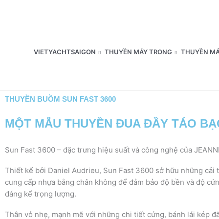
Nhảy
tới
nội
dung
VIETYACHTSAIGON
THUYỀN MÁY TRONG
THUYỀN MÁ
THUYỀN BUỒM SUN FAST 3600
MỘT MẪU THUYỀN ĐUA ĐẦY TÁO BẠ
Sun Fast 3600 – đặc trưng hiệu suất và công nghệ của JEAN
Thiết kế bởi Daniel Audrieu, Sun Fast 3600 sở hữu những cải 
cung cấp nhựa bằng chân không để đảm bảo độ bền và độ cứng
đáng kể trọng lượng.
Thân vỏ nhẹ, mạnh mẽ với những chi tiết cứng, bánh lái kép đã