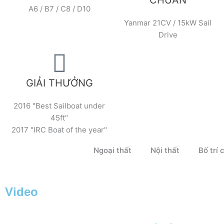
CHUẨN
A6 / B7 / C8 / D10
Yanmar 21CV / 15kW Sail
Drive
GIẢI THƯỞNG
2016 "Best Sailboat under
45ft"
2017 "IRC Boat of the year"
Ngoại thất
Nội thất
Bố trí
Video