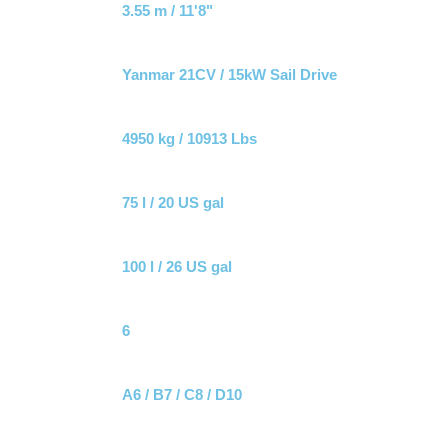
3.55 m / 11'8"
Yanmar 21CV / 15kW Sail Drive
4950 kg / 10913 Lbs
75 l / 20 US gal
100 l / 26 US gal
6
A6 / B7 / C8 / D10