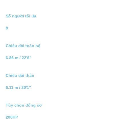
Số người tối đa
8
Chiều dài toàn bộ
6.86 m / 22'6"
Chiều dài thân
6.11 m / 20'1"
Tùy chọn động cơ
200HP