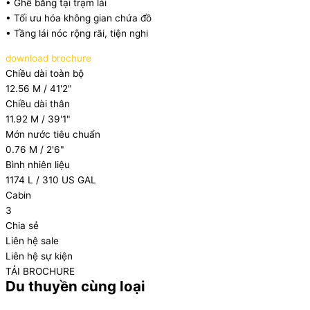
• Ghế băng tại trạm lái
• Tối ưu hóa không gian chứa đồ
• Tầng lái nóc rộng rãi, tiện nghi
download brochure
Chiều dài toàn bộ
12.56 M / 41'2"
Chiều dài thân
11.92 M / 39'1"
Mớn nước tiêu chuẩn
0.76 M / 2'6"
Bình nhiên liệu
1174 L / 310 US GAL
Cabin
3
Chia sẻ
Liên hệ sale
Liên hệ sự kiện
TẢI BROCHURE
Du thuyền cùng loại