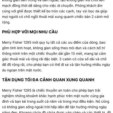
không gian bên trong và bên ngoài, tạo không gian vui chơi liền
mạch đồng thời dễ dàng cho việc di chuyển. Phòng khách ấm
cúng với ghế được thiết kế bo tròn các cạnh, tay vịn bọc da giúp
mọi người có chỗ ngồi thoải mái xung quanh chiếc bàn 2 cánh mở
rộng.
PHÙ HỢP VỚI MỌI NHU CẦU
Merry Fisher 1295 mới quy tụ tất cả các ưu điểm của dòng, bao
gồm tính linh hoạt, không gian sống theo mô-đun và cách bố trí
thông minh trên một chiếc thuyền dài gần 13 mét, mang lại cảm
giác thoải mái và rộng rãi đặc biệt. 3 cabin có cửa sổ dài và chỗ
để đồ rộng rãi, cho phép bạn có thể đi xa và tận hưởng nhiều ngày
du ngoạn trên mặt nước.
TẬN DỤNG TỐI ĐA CẢNH QUAN XUNG QUANH
Merry Fisher 1295 là chiếc thuyền an toàn cho phép bạn trải
nghiệm những khoảnh khắc hạnh phúc trên mặt nước cùng gia
đình và bạn bè trong suốt cả năm và trong mọi điều kiện. Nó cũng
có không gian sống ngoài trời hấp dẫn để tận hưởng những ngày
nắng đẹp. Khoang chứa đồ chứa được ván chèo và các thiết bị, đồ