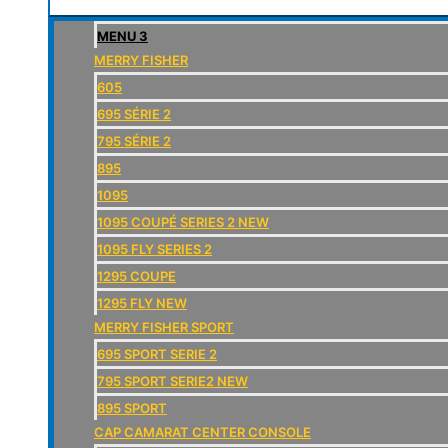
MENU 3
MERRY FISHER
605
695 SÉRIE 2
795 SÉRIE 2
895
1095
1095 COUPÉ SERIES 2 NEW
1095 FLY SERIES 2
1295 COUPE
1295 FLY NEW
MERRY FISHER SPORT
695 SPORT SERIE 2
795 SPORT SERIE2 NEW
895 SPORT
CAP CAMARAT CENTER CONSOLE