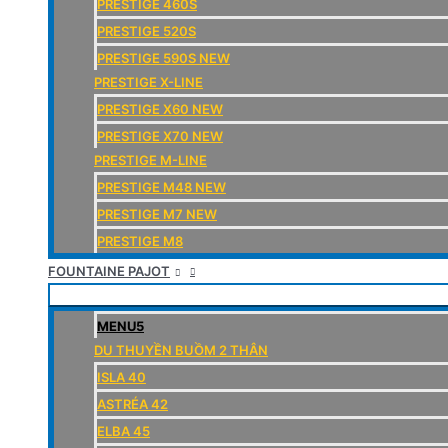
PRESTIGE 460S
PRESTIGE 520S
PRESTIGE 590S NEW
PRESTIGE X-LINE
PRESTIGE X60 NEW
PRESTIGE X70 NEW
PRESTIGE M-LINE
PRESTIGE M48 NEW
PRESTIGE M7 NEW
PRESTIGE M8
FOUNTAINE PAJOT
MENU5
DU THUYỀN BUỒM 2 THÂN
ISLA 40
ASTRÉA 42
ELBA 45