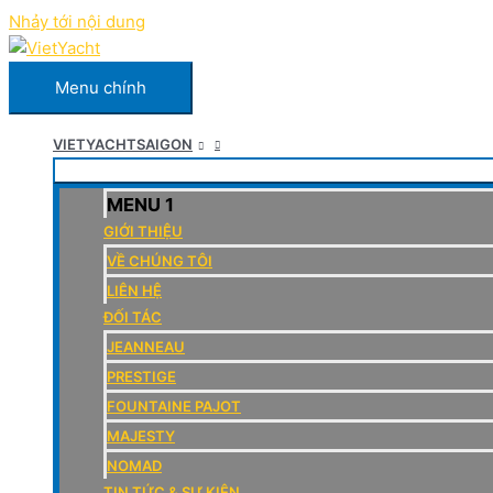
Nhảy tới nội dung
Menu chính
VIETYACHTSAIGON
MENU 1
GIỚI THIỆU
VỀ CHÚNG TÔI
LIÊN HỆ
ĐỐI TÁC
JEANNEAU
PRESTIGE
FOUNTAINE PAJOT
MAJESTY
NOMAD
TIN TỨC & SỰ KIỆN