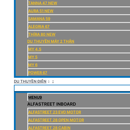
TANNA 47 NEW
AURA 51 NEW
SAMANA 59
ALEGRIA 67
THÍRA 80 NEW
DU THUYỀN MÁY 2 THÂN
MY 4.S
MY 5
MY 6
POWER 67
DU THUYỀN ĐIỆN
MENU9
ALFASTREET INBOARD
ALFASTREET 23 EVO MOTOR
ALFASTREET 28 OPEN MOTOR
ALFASTREET 28 CABIN