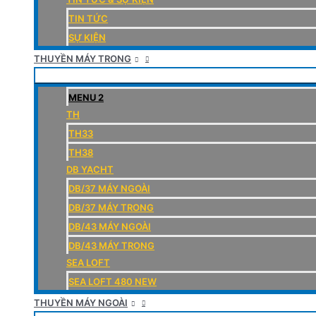
TIN TỨC
SỰ KIỆN
THUYỀN MÁY TRONG
MENU 2
TH
TH33
TH38
DB YACHT
DB/37 MÁY NGOÀI
DB/37 MÁY TRONG
DB/43 MÁY NGOÀI
DB/43 MÁY TRONG
SEA LOFT
SEA LOFT 480 NEW
THUYỀN MÁY NGOÀI