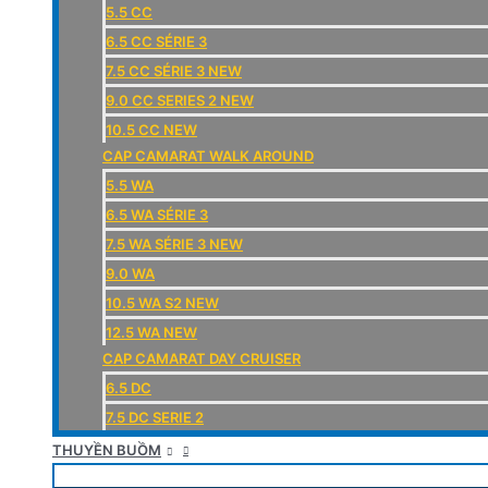
5.5 CC
6.5 CC SÉRIE 3
7.5 CC SÉRIE 3 NEW
9.0 CC SERIES 2 NEW
10.5 CC NEW
CAP CAMARAT WALK AROUND
5.5 WA
6.5 WA SÉRIE 3
7.5 WA SÉRIE 3 NEW
9.0 WA
10.5 WA S2 NEW
12.5 WA NEW
CAP CAMARAT DAY CRUISER
6.5 DC
7.5 DC SERIE 2
THUYỀN BUỒM